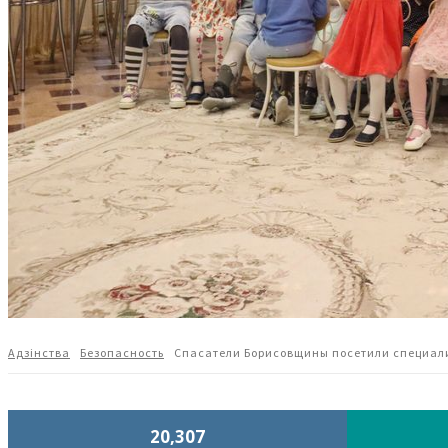
Адзiнства
Безопасность
Спасатели Борисовщины посетили специал
20,307