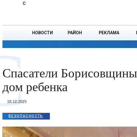
A
24
C
урывак верша
Пятница, 7 августа
БОРИСОВ
Янкі Купалы
«Мая думка»
НОВОСТИ
РАЙОН
РЕКЛАМА
С
ОБЩЕСТВО
ПРОИСШЕСТВИЯ
ПРЕЗИДЕНТ
Спасатели Борисовщины
дом ребенка
18.12.2025
БЕЗОПАСНОСТЬ