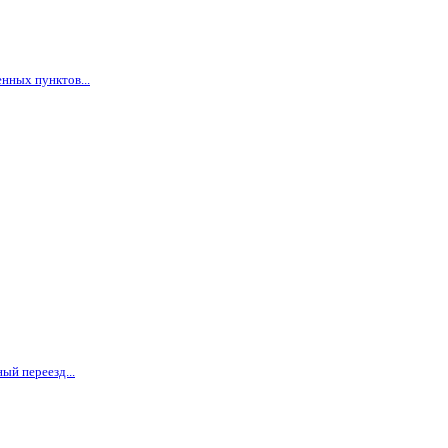
нных пунктов...
ый переезд...