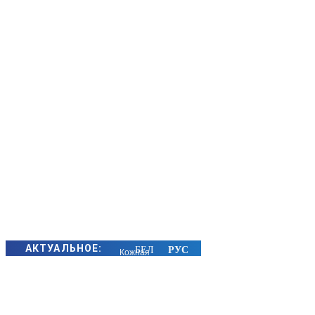
АКТУАЛЬНОЕ:
Кожная
пятніца —
роднае
сваё! Слухаем