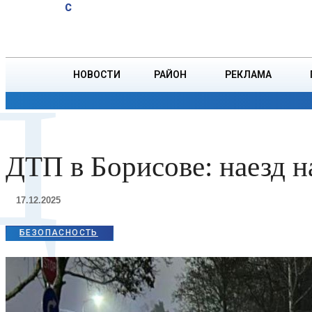
A
13.6
C
юбиляров
Суббота, 8 августа
БОРИСОВ
Ветровых
НОВОСТИ
РАЙОН
РЕКЛАМА
Д
ОБЩЕСТВО
ПРОИСШЕСТВИЯ
ПРЕЗИДЕНТ
ДТП в Борисове: наезд н
17.12.2025
БЕЗОПАСНОСТЬ