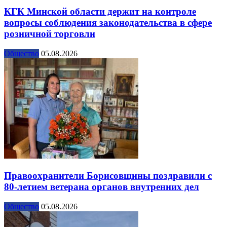
КГК Минской области держит на контроле
вопросы соблюдения законодательства в сфере
розничной торговли
Общество
05.08.2026
Правоохранители Борисовщины поздравили с
80-летием ветерана органов внутренних дел
Общество
05.08.2026