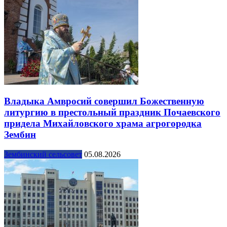
Владыка Амвросий совершил Божественную
литургию в престольный праздник Почаевского
придела Михайловского храма агрогородка
Зембин
Зембинский сельсовет
05.08.2026