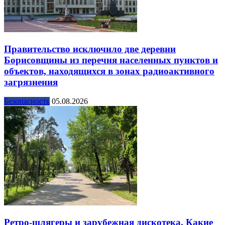
Правительство исключило две деревни
Борисовщины из перечня населенных пунктов и
объектов, находящихся в зонах радиоактивного
загрязнения
Безопасность
05.08.2026
Ретро-шлягеры и зарубежная дискотека. Какие