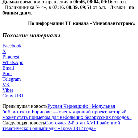
Дымки
временем отправления в
06:46, 08:04, 09:16
от о.п.
«Поликлиника № 4», в
07:16, 08:39, 09:51
от о.п. «Дымки»
по
будним дням
.
По информации ТГ-канала «Миноблавтотранс»
Похожие материалы
Facebook
X
Pinterest
WhatsApp
Email
Print
Telegram
VK
Viber
Copy URL
Предыдущая новость
Руслан Чернецкий: «Модульная
библиотека в Борисове — очень хороший проект, который
может стать примером для небольших белорусских городов»
Следующая новость
Состоялся 2-й этап XVIII районной
тематической олимпиады «Гроза 1812 года»