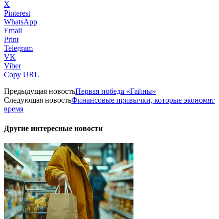
X
Pinterest
WhatsApp
Email
Print
Telegram
VK
Viber
Copy URL
Предыдущая новость
Первая победа «Гайны»
Следующая новость
Финансовые привычки, которые экономят
время
Другие интересные новости