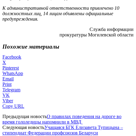
К административной ответственности привлечено 10
должностных лиц, 14
лицам объявлены официальные
предупреждения.
Служба информации
прокуратуры Могилевской области
Похожие материалы
Facebook
X
Pinterest
WhatsApp
Email
Print
Telegram
VK
Viber
Copy URL
Предыдущая новость
О правилах поведения на дороге во
время гололедицы напомнили в МВД
Следующая новость
Учащаяся БГК Елизавета Тупицына –
стипендиат Федерации профсоюзов Беларуси