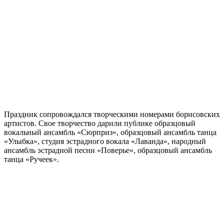
Анна, Гончеревич Дарья, Лавицкая Виктория, Вусик София,
Кажарская Евгения, Фриндлянд Дарья, Гончаров Станислав
(тренер-преподаватель по биатлону Алексей Павленко).
Праздник сопровождался творческими номерами борисовских
артистов. Свое творчество дарили публике образцовый
вокальный ансамбль «Сюрприз», образцовый ансамбль танца
«Улыбка», студия эстрадного вокала «Лаванда», народный
ансамбль эстрадной песни «Поверье», образцовый ансамбль
танца «Ручеек».