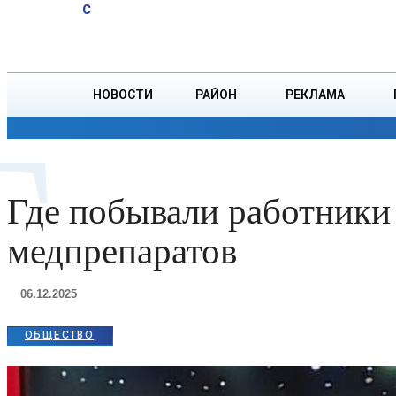
A
12.4
C
юбиляров
Суббота, 8 августа
БОРИСОВ
Ветровых
НОВОСТИ
РАЙОН
РЕКЛАМА
Г
ОБЩЕСТВО
ПРОИСШЕСТВИЯ
ПРЕЗИДЕНТ
Где побывали работники
медпрепаратов
06.12.2025
ОБЩЕСТВО