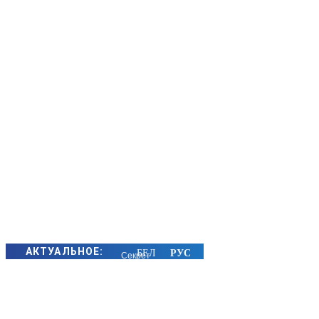
АКТУАЛЬНОЕ:
Секрет
семейного
счастья
золотых