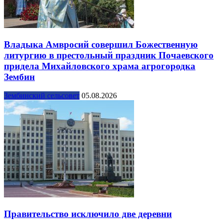
Владыка Амвросий совершил Божественную
литургию в престольный праздник Почаевского
придела Михайловского храма агрогородка
Зембин
Зембинский сельсовет
05.08.2026
Правительство исключило две деревни