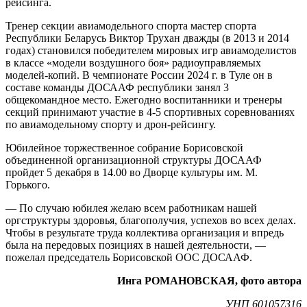
рейсинга.
Тренер секции авиамодельного спорта мастер спорта
Республики Беларусь Виктор Трухан дважды (в 2013 и 2014
годах) становился победителем мировых игр авиамоделистов
в классе «модели воздушного боя» радиоуправляемых
моделей-копий. В чемпионате России 2024 г. в Туле он в
составе команды ДОСААФ республики занял 3
общекомандное место. Ежегодно воспитанники и тренеры
секций принимают участие в 4-5 спортивных соревнованиях
по авиамодельному спорту и дрон-рейсингу.
Юбилейное торжественное собрание Борисовской
объединенной организационной структуры ДОСААФ
пройдет 5 декабря в 14.00 во Дворце культуры им. М.
Горького.
— По случаю юбилея желаю всем работникам нашей
оргструктуры здоровья, благополучия, успехов во всех делах.
Чтобы в результате труда коллектива организация и впредь
была на передовых позициях в нашей деятельности, —
пожелал председатель Борисовской ООС ДОСААФ.
Инга РОМАНОВСКАЯ, фото автора
УНП 601057316