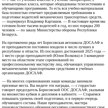
компьютерных класса, которые оборудованы телесистемами и
обучающими программами. То есть вся учебно-материальная
база полностью отвечает предъявляемым требованиям к
подготовке водителей механических транспортных средств,
— подчеркнул Владимир Карташов. — В настоящее время мы
готовим более тысячи водителей в год, из них порядка 200
человек — по заказу Министерства обороны Республики
Беларусь.
На протяжении ряда лет Борисовская автошкола ДОСААФ и
ее преподаватели постоянно входили в число лучших в
республике и области. Из последних достижений 2025 года —
1 место среди преподавателей (Юлия Волкова) и 3 командное
место на областном этапе соревнований по
профессиональному мастерству лиц, обучающих управлению
механическими транспортными средствами в учебных
организациях ДОСААФ.
— На многих соревнованиях наши команды занимали
призовые места. Вы видите эти награды, — с гордостью
говорит председатель Борисовской ООС ДОСААФ, указывая
на множество кубков и дипломов в кабинете. — Стараемся
повышать уровень своей подготовки, и в первую очередь
обучающего состава. Наши преподаватели, мастера
производственного обучения регулярно совершенствуют свое