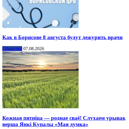
Как в Борисове 8 августа будут дежурить врачи
Общество
07.08.2026
Кожная пятніца — роднае сваё! Слухаем урывак
верша Янкі Купалы «Мая думка»