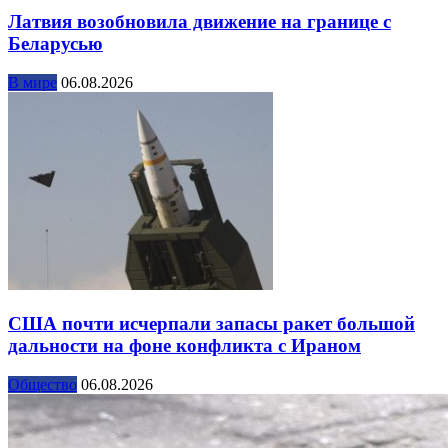
Латвия возобновила движение на границе с
Беларусью
В мире
06.08.2026
США почти исчерпали запасы ракет большой
дальности на фоне конфликта с Ираном
Общество
06.08.2026