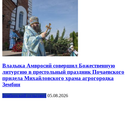
Владыка Амвросий совершил Божественную
литургию в престольный праздник Почаевского
придела Михайловского храма агрогородка
Зембин
Зембинский сельсовет
05.08.2026