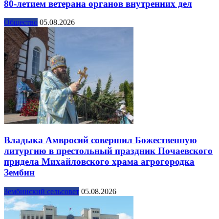
80-летием ветерана органов внутренних дел
Общество
05.08.2026
Владыка Амвросий совершил Божественную
литургию в престольный праздник Почаевского
придела Михайловского храма агрогородка
Зембин
Зембинский сельсовет
05.08.2026