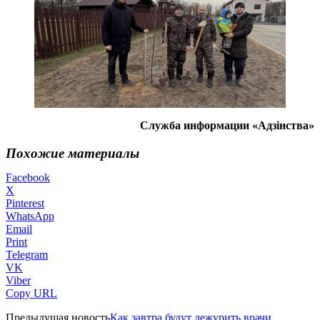
Служба информации «Адзінства»
Похожие материалы
Facebook
X
Pinterest
WhatsApp
Email
Print
Telegram
VK
Viber
Copy URL
Предыдущая новость
Как завтра будут дежурить врачи