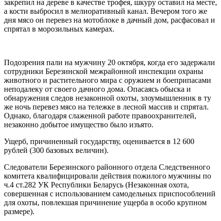
закрепил на дереве в качестве трофея, шкуру оставил на месте,
а кости выбросил в мелиоративный канал. Вечером того же
дня мясо он перевез на мотоблоке в дачный дом, расфасовал и
спрятал в морозильных камерах.
Подозрения пали на мужчину 20 октября, когда его задержали
сотрудники Березинской межрайонной инспекции охраны
животного и растительного мира с оружием и боеприпасами
неподалеку от своего дачного дома. Опасаясь обыска и
обнаружения следов незаконной охоты, злоумышленник в ту
же ночь перевез мясо на тележке в лесной массив и спрятал.
Однако, благодаря слаженной работе правоохранителей,
незаконно добытое имущество было изъято.
Ущерб, причиненный государству, оценивается в 12 600
рублей (300 базовых величин).
Следователи Березинского районного отдела Следственного
комитета квалифицировали действия пожилого мужчины по
ч.4 ст.282 УК Республики Беларусь (Незаконная охота,
совершенная с использованием самодельных приспособлений
для охоты, повлекшая причинение ущерба в особо крупном
размере).