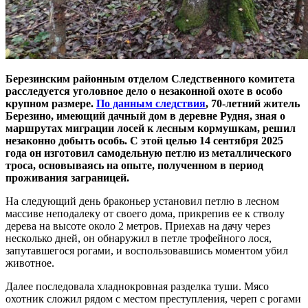
Березинским районным отделом Следственного комитета
расследуется уголовное дело о незаконной охоте в особо
крупном размере.
По данным следствия
, 70-летний житель
Березино, имеющий дачный дом в деревне Рудня, зная о
маршрутах миграции лосей к лесным кормушкам, решил
незаконно добыть особь. С этой целью 14 сентября 2025
года он изготовил самодельную петлю из металлического
троса, основываясь на опыте, полученном в период
проживания заграницей.
На следующий день браконьер установил петлю в лесном
массиве неподалеку от своего дома, прикрепив ее к стволу
дерева на высоте около 2 метров. Приехав на дачу через
несколько дней, он обнаружил в петле трофейного лося,
запутавшегося рогами, и воспользовавшись моментом убил
животное.
Далее последовала хладнокровная разделка туши. Мясо
охотник сложил рядом с местом преступления, череп с рогами