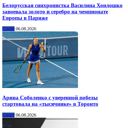
Белорусская синхронистка Василина Хондошко
завоевала золото и серебро на чемпионате
Европы в Париже
Спорт
06.08.2026
Арина Соболенко с уверенной победы
стартовала на «тысячнике» в Торонто
Спорт
06.08.2026