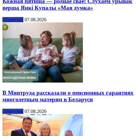
Кожная пятніца — роднае сваё! Слухаем урывак
верша Янкі Купалы «Мая думка»
Общество
07.08.2026
В Минтруда рассказали о пенсионных гарантиях
многодетным матерям в Беларуси
Общество
07.08.2026