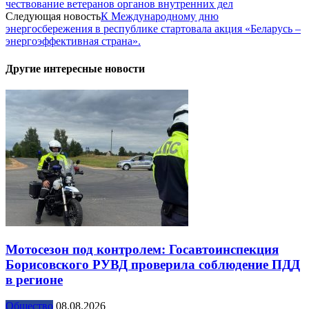
чествование ветеранов органов внутренних дел
Следующая новость
К Международному дню
энергосбережения в республике стартовала акция «Беларусь –
энергоэффективная страна».
Другие интересные новости
Мотосезон под контролем: Госавтоинспекция
Борисовского РУВД проверила соблюдение ПДД
в регионе
Общество
08.08.2026