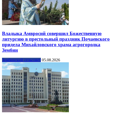
Владыка Амвросий совершил Божественную
литургию в престольный праздник Почаевского
придела Михайловского храма агрогородка
Зембин
Зембинский сельсовет
05.08.2026