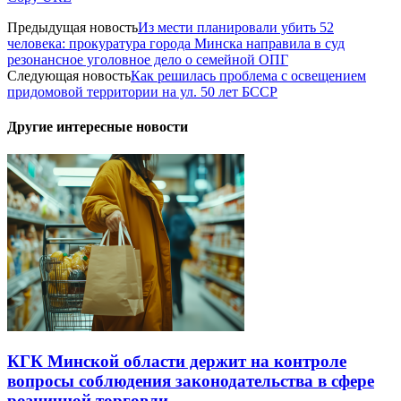
Предыдущая новость
Из мести планировали убить 52
человека: прокуратура города Минска направила в суд
резонансное уголовное дело о семейной ОПГ
Следующая новость
Как решилась проблема с освещением
придомовой территории на ул. 50 лет БССР
Другие интересные новости
КГК Минской области держит на контроле
вопросы соблюдения законодательства в сфере
розничной торговли