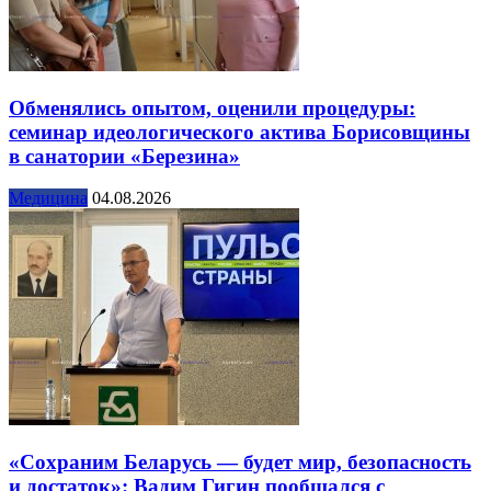
Обменялись опытом, оценили процедуры:
семинар идеологического актива Борисовщины
в санатории «Березина»
Медицина
04.08.2026
«Сохраним Беларусь — будет мир, безопасность
и достаток»: Вадим Гигин пообщался с