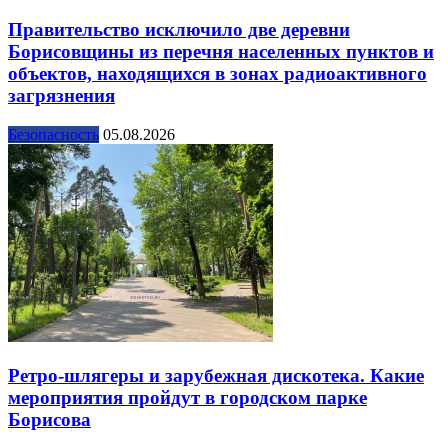
Правительство исключило две деревни
Борисовщины из перечня населенных пунктов и
объектов, находящихся в зонах радиоактивного
загрязнения
Безопасность
05.08.2026
Ретро-шлягеры и зарубежная дискотека. Какие
мероприятия пройдут в городском парке
Борисова