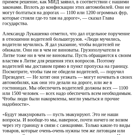
примем решение, как МИД заявил, в соответствии с нашими
законами. Вплоть до конфискации этих автомобилей. Они не
могут болтаться на дорогах — 1100 или 1200 огромных фур,
которые стояли где-то там на дороге», — сказал Глава
государства.
Александр Лукашенко отметил, что дал отдельное поручение
в отношении водителей большегрузов. «Люди мучились,
водители мучились. Я дал указание, чтобы водителей не
обижали. Они ни в чем не виноваты. Грузополучатели в
Литве тоже ни в чем не виноваты. Пусть обращаются к своим
властям в Литве для решения этих вопросов. Поэтому
водителей мы доставим прямо в пункт пропуска на границу.
Посмотрите, чтобы там не обидели водителей, — поручил
Президент. — Не хотят они уезжать — могут ночевать в своих
автомобилях, как они это делали на дороге, или же в
гостиницах. Мы обеспечить водителей должны всех — 1100
или 1500 человек — всех надо обеспечить всем необходимым.
Чтобы люди были накормлены, могли умыться и прочие
надобности».
«Будут эвакуировать — пусть эвакуируют. Это не наши
вопросы. И вообще-то мы, наверное, почти ничего не возим
через эту границу в связи с санкциями. Только какие-то виды
товаров, которые очень-очень нужны тем же литовцам или