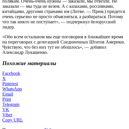
полякам. Очень-очень нужны — заказали, мы отвезли. Не
заказали — мы туда не везем. А с казахами, россиянами,
китайцами, другими странами им (Литве. — Прим.) придется
очень серьезно не просто объясняться, а разбираться. Потому
что так никто не поступает», — подчеркнул белорусский
лидер.
«Обо всем остальном мы еще поговорим в ближайшее время
на переговорах с делегацией Соединенных Штатов Америки.
Чувствую, что без них тут не обошлось», — добавил
Александр Лукашенко.
Похожие материалы
Facebook
X
Pinterest
WhatsApp
Email
Print
Telegram
VK
Viber
Copy URL