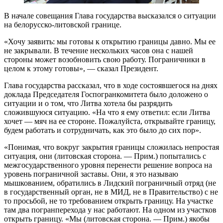
В начале совещания Глава государства высказался о ситуации
на белорусско-литовской границе.
«Хочу заявить: мы готовы к открытию границы давно. Мы ее
не закрывали. В течение нескольких часов она с нашей
стороны может возобновить свою работу. Пограничники в
целом к этому готовы», — сказал Президент.
Глава государства рассказал, что в ходе состоявшегося на днях
доклада Председателя Госпогранкомитета было доложено о
ситуации и о том, что Литва хотела бы разрядить
сложившуюся ситуацию. «На что я ему ответил: если Литва
хочет — мяч на ее стороне. Пожалуйста, открывайте границу,
будем работать и сотрудничать, как это было до сих пор».
«Понимая, что вокруг закрытия границы сложилась непростая
ситуация, они (литовская сторона. — Прим.) попытались с
межгосударственного уровня перенести решение вопроса на
уровень пограничной заставы. Они, я это называю
мышкованием, обратились в Лидский пограничный отряд (не
в государственный орган, не в МИД, не в Правительство) с не
то просьбой, не то требованием открыть границу. На участке
там два погранперехода у нас работают. На одном из участков
открыть границу. «Мы (литовская сторона. — Прим.) якобы