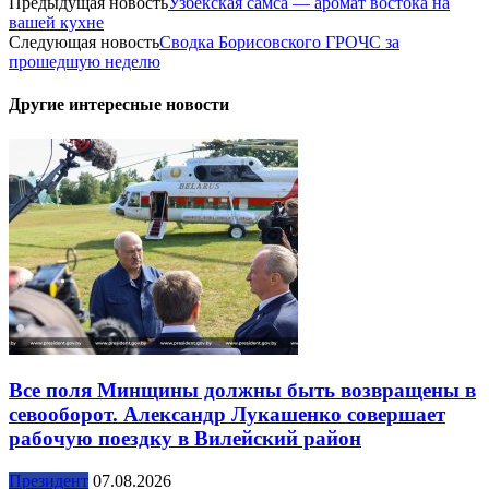
Предыдущая новость
Узбекская самса — аромат востока на
вашей кухне
Следующая новость
Сводка Борисовского ГРОЧС за
прошедшую неделю
Другие интересные новости
Все поля Минщины должны быть возвращены в
севооборот. Александр Лукашенко совершает
рабочую поездку в Вилейский район
Президент
07.08.2026