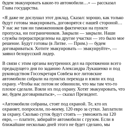
будем эвакуировать какие-то автомобили…» — рассказал
Глава государства.
«Я даже не дослушал этот доклад. Сказал: хорошо, как только
будут готовы эвакуировать, договорятся с нашей стороной…
У нас же там ни таможенников фактически на пункте
пропуска, ни пограничников. Закрыли — закрыли. Наши
службы перераспределены на другие участки — это было мое
решение. Будут готовы (в Литве. — Прим.) — будем
договариваться. Хотите эвакуировать — эвакуируйте», —
заявил белорусский лидер.
В связи с этим органы внутренних дел на протяжении всего
предыдущего дня по заданию Александра Лукашенко и под
руководством Госсекретаря Совбеза все литовские
автомобили собрали на пунктах перехода и взяли их под
охрану. «Чтобы нас потом не обвинили, что мы там что-то
плохое сделали. Взяли их под охрану. Хотят эвакуировать, что
же, будем договариваться», — сказал Президент.
«Автомобили собраны, стоят под охраной. Те, кто их
охраняет, попросили, по-моему, 120 евро за сутки. Заплатили
за охрану. Сколько суток будут стоять — умножить на 120
евро, — платите, забирайте автомобили с грузом. Если в
ближайшие несколько дней этого не будет сделано, мы