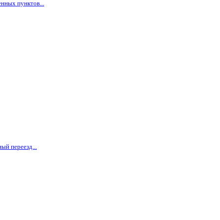
нных пунктов...
ый переезд...