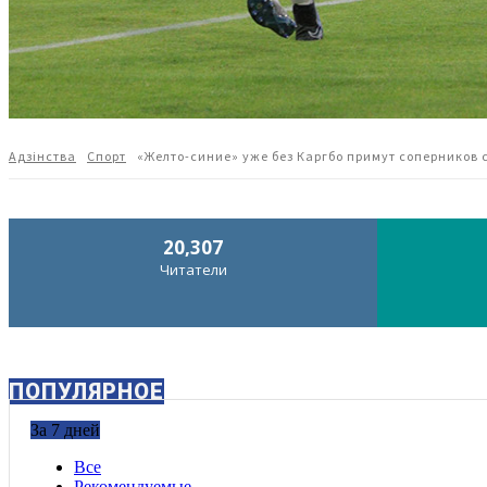
Адзiнства
Спорт
«Желто-синие» уже без Каргбо примут соперников 
20,307
Читатели
ПОПУЛЯРНОЕ
За 7 дней
Все
Рекомендуемые