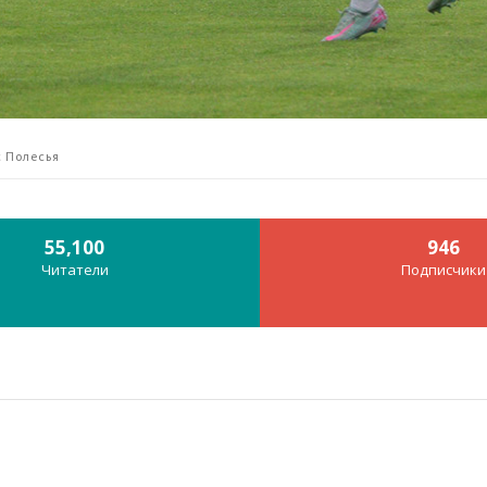
с Полесья
55,100
946
Читатели
Подписчики