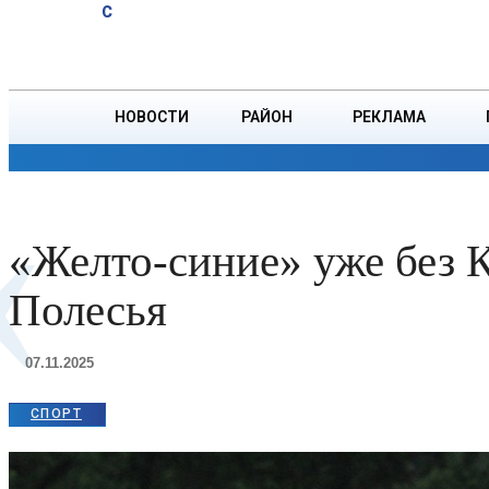
A
17.9
C
опасен для
Суббота, 8 августа
БОРИСОВ
организма,
рассказала
врач
НОВОСТИ
РАЙОН
РЕКЛАМА
«
ОБЩЕСТВО
ПРОИСШЕСТВИЯ
ПРЕЗИДЕНТ
«Желто-синие» уже без 
Полесья
07.11.2025
СПОРТ