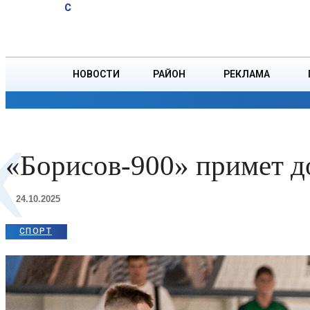
A
19.2
C
пустыри и
Воскресенье, 9 августа
БОРИСОВ
поля. Почему
так важно
вести борьбу с
НОВОСТИ
РАЙОН
РЕКЛАМА
«
золотарником?
ОБЩЕСТВО
ПРОИСШЕСТВИЯ
ПРЕЗИДЕНТ
«Борисов-900» примет д
24.10.2025
СПОРТ