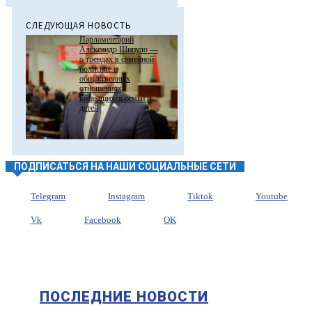
СЛЕДУЮЩАЯ НОВОСТЬ
Парламентарий
Александр Шипуло —
о трендах в семейной
политике и
общественных
отношениях,
касающихся семьи и
детей
ПОДПИСАТЬСЯ НА НАШИ СОЦИАЛЬНЫЕ СЕТИ
Telegram
Instagram
Tiktok
Youtube
Vk
Facebook
OK
ПОСЛЕДНИЕ НОВОСТИ