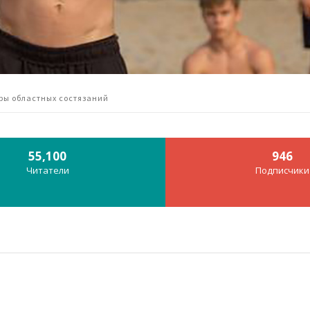
ры областных состязаний
55,100
946
Читатели
Подписчики