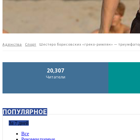
Адзiнства
Спорт
Шестеро борисовских «греко-римлян» — триумфато
20,307
Читатели
ПОПУЛЯРНОЕ
За 7 дней
Все
Рекомендуемые