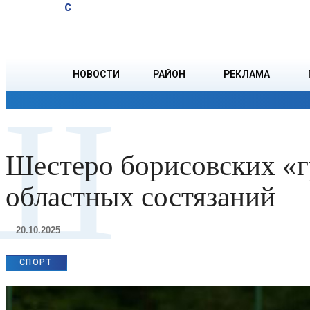
A
20.1
C
Витебске суд
Суббота, 8 августа
БОРИСОВ
вынес
приговор
должностному
НОВОСТИ
РАЙОН
РЕКЛАМА
лицу
Ш
ОБЩЕСТВО
ПРОИСШЕСТВИЯ
ПРЕЗИДЕНТ
Шестеро борисовских «
областных состязаний
20.10.2025
СПОРТ