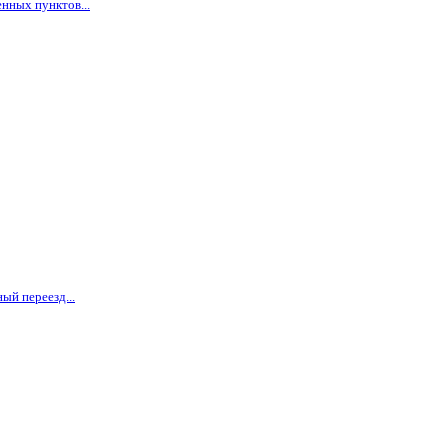
нных пунктов...
ый переезд...