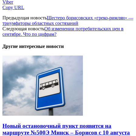
Viber
Copy URL
Предыдущая новость
Шестеро борисовских «греко-римлян» —
триумфаторы областных состязаний
Следующая новость
Об изменении потребительских цен в
сентябре. Что по цифрам?
Другие интересные новости
Новый остановочный пункт появится на
маршруте №500Э Минск – Борисов с 10 августа