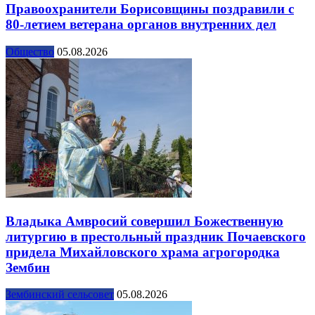
Правоохранители Борисовщины поздравили с
80-летием ветерана органов внутренних дел
Общество
05.08.2026
Владыка Амвросий совершил Божественную
литургию в престольный праздник Почаевского
придела Михайловского храма агрогородка
Зембин
Зембинский сельсовет
05.08.2026