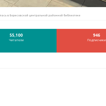
лась в Борисовской центральной районной библиотеке
55,100
946
Читатели
Подписчики