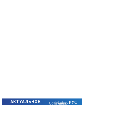
АКТУАЛЬНОЕ:
Сотрудники
БЭП Минщины
предотвратили
хищение сотен