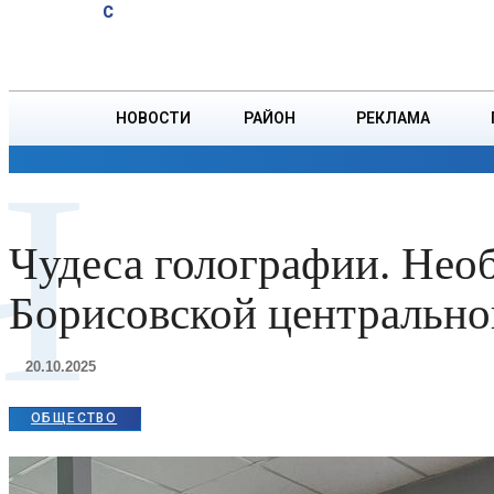
A
19.1
C
тонн зерна
Пятница, 7 августа
БОРИСОВ
НОВОСТИ
РАЙОН
РЕКЛАМА
Ч
ОБЩЕСТВО
ПРОИСШЕСТВИЯ
ПРЕЗИДЕНТ
Чудеса голографии. Нео
Борисовской центрально
20.10.2025
ОБЩЕСТВО