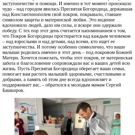
заступничестве и помощи. И именно в тот момент произошло
чудо – над городом явилась Пресвятая Богородица, державшая
над Константинополем свой покров, покрывало, ставшее
символом защиты и материнской любви. Это видение
вдохновило людей, дало им силы, и вскоре они одержали
победу. С тех пор этот день считается напоминанием о том,
что Покров Богородицы простирается над каждым человеком
– над взрослыми и над детьми, над всеми, кто ищет ее
заступничества. И потому особенно символично, что ваши
малыши родились именно в этот день – под покровом Божией
Матери. Хочется пожелать, чтобы этот покров, ее материнская
забота и благословение сопровождали вас и ваших детей всю
жизнь. Пусть Пресвятая Богородица оберегает ваши семьи,
помогает вам растить малышей здоровыми, счастливыми и
добрыми, а память об этом дне всегда вдохновляет и
поддерживает вас, – обратился к молодым мамам Сергий
Башкиров.