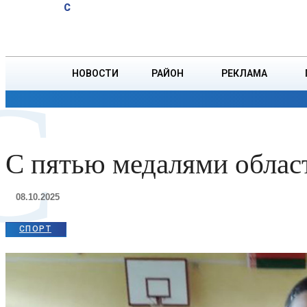
A
12.4
C
юбиляров
Суббота, 8 августа
БОРИСОВ
Ветровых
НОВОСТИ
РАЙОН
РЕКЛАМА
С
ОБЩЕСТВО
ПРОИСШЕСТВИЯ
ПРЕЗИДЕНТ
С пятью медалями облас
08.10.2025
СПОРТ