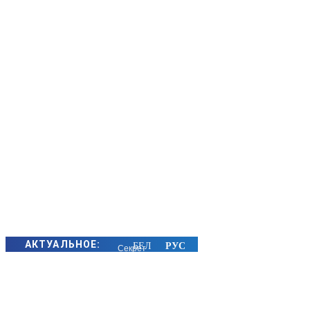
АКТУАЛЬНОЕ:
Секрет
семейного
счастья
золотых