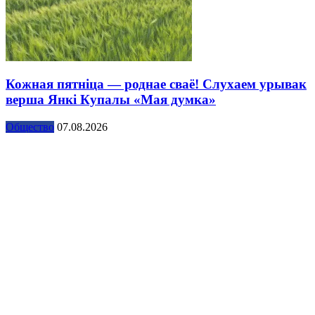
Кожная пятніца — роднае сваё! Слухаем урывак
верша Янкі Купалы «Мая думка»
Общество
07.08.2026