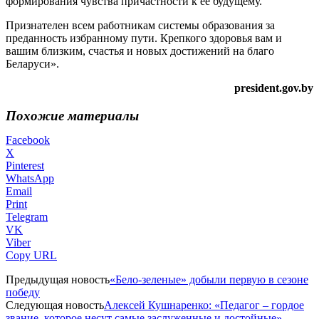
формирования чувства причастности к ее будущему.
Признателен всем работникам системы образования за
преданность избранному пути. Крепкого здоровья вам и
вашим близким, счастья и новых достижений на благо
Беларуси».
president.gov.by
Похожие материалы
Facebook
X
Pinterest
WhatsApp
Email
Print
Telegram
VK
Viber
Copy URL
Предыдущая новость
«Бело-зеленые» добыли первую в сезоне
победу
Следующая новость
Алексей Кушнаренко: «Педагог – гордое
звание, которое несут самые заслуженные и достойные»