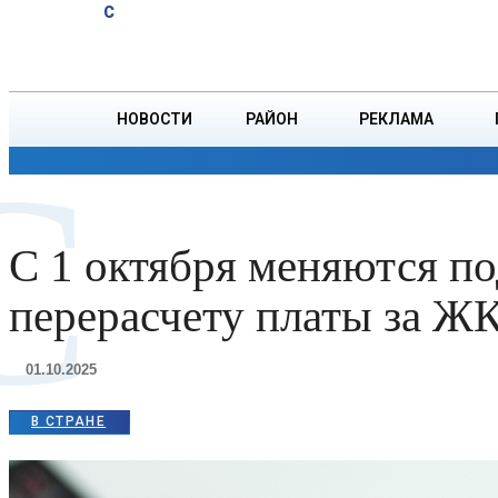
A
18.8
C
юбиляров
Пятница, 7 августа
БОРИСОВ
Ветровых
НОВОСТИ
РАЙОН
РЕКЛАМА
С
ОБЩЕСТВО
ПРОИСШЕСТВИЯ
ПРЕЗИДЕНТ
С 1 октября меняются п
перерасчету платы за Ж
01.10.2025
В СТРАНЕ