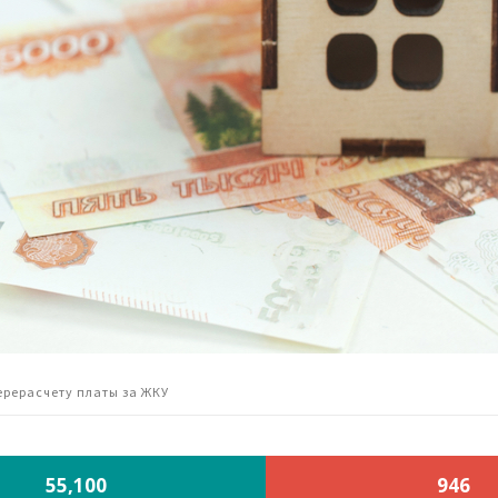
ерерасчету платы за ЖКУ
55,100
946