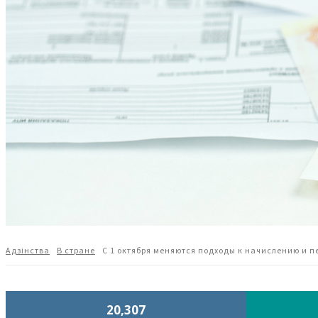
Адзiнства
В стране
С 1 октября меняются подходы к начислению и п
20,307