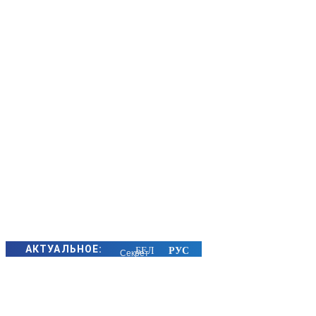
АКТУАЛЬНОЕ:
Секрет
семейного
счастья
золотых