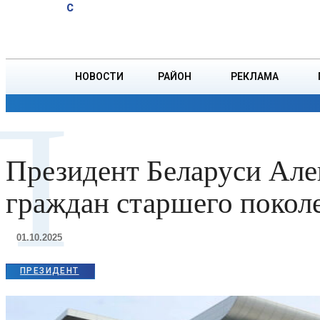
A
20.2
C
финала в
Пятница, 7 августа
БОРИСОВ
Торонто
НОВОСТИ
РАЙОН
РЕКЛАМА
П
ОБЩЕСТВО
ПРОИСШЕСТВИЯ
ПРЕЗИДЕНТ
Президент Беларуси Але
граждан старшего покол
01.10.2025
ПРЕЗИДЕНТ