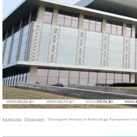
Адзiнства
Президент
Президент Беларуси Александр Лукашенко по