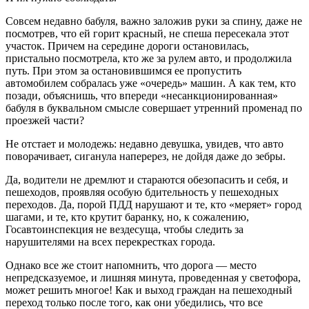
Совсем недавно бабуля, важно заложив руки за спину, даже не
посмотрев, что ей горит красный, не спеша пересекала этот
участок. Причем на середине дороги остановилась,
пристально посмотрела, кто же за рулем авто, и продолжила
путь. При этом за остановившимся ее пропустить
автомобилем собралась уже «очередь» машин. А как тем, кто
позади, объяснишь, что впереди «несанкционированная»
бабуля в буквальном смысле совершает утренний променад по
проезжей части?
Не отстает и молодежь: недавно девушка, увидев, что авто
поворачивает, сиганула наперерез, не дойдя даже до зебры.
Да, водители не дремлют и стараются обезопасить и себя, и
пешеходов, проявляя особую бдительность у пешеходных
переходов. Да, порой ПДД нарушают и те, кто «меряет» город
шагами, и те, кто крутит баранку, но, к сожалению,
Госавтоинспекция не вездесуща, чтобы следить за
нарушителями на всех перекрестках города.
Однако все же стоит напомнить, что дорога — место
непредсказуемое, и лишняя минута, проведенная у светофора,
может решить многое! Как и выход граждан на пешеходный
переход только после того, как они убедились, что все