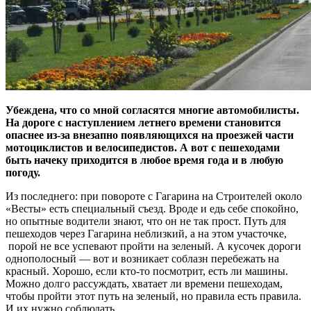
Убеждена, что со мной согласятся мног
ие автомобилисты.
На дороге с наступлением летнего времени становится
опаснее из-за внезапно появляющихся на проезжей части
мотоциклистов и велосипедистов. А вот с пешеходами
быть начеку приходится в любое время года и в любую
погоду.
Из последнего: при повороте с Гагарина на Строителей около
«Весты» есть специальный съезд. Вроде и едь себе спокойно,
но опытные водители знают, что он не так прост. Путь для
пешеходов через Гагарина неблизкий, а на этом участочке,
порой не все успевают пройти на зеленый. А кусочек дороги
однополосный — вот и возникает соблазн перебежать на
красный. Хорошо, если кто-то посмотрит, есть ли машины.
Можно долго рассуждать, хватает ли времени пешеходам,
чтобы пройти этот путь на зеленый, но правила есть правила.
И их нужно соблюдать.