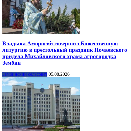
Владыка Амвросий совершил Божественную
литургию в престольный праздник Почаевского
придела Михайловского храма агрогородка
Зембин
Зембинский сельсовет
05.08.2026