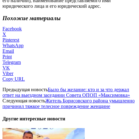
его наличии), наименование представляемого ими
юридического лица и его юридический адрес.
Похожие материалы
Facebook
X
Pinterest
WhatsApp
Email
Print
Telegram
VK
Viber
Copy URL
Предыдущая новость
Было бы желание: кто и за что держал
ответ на выездном заседании Совета ОПОП «Максимовка»
Следующая новость
Житель Борисовского района умышленно
причинил тяжкое телесное повреждение женщине
Другие интересные новости