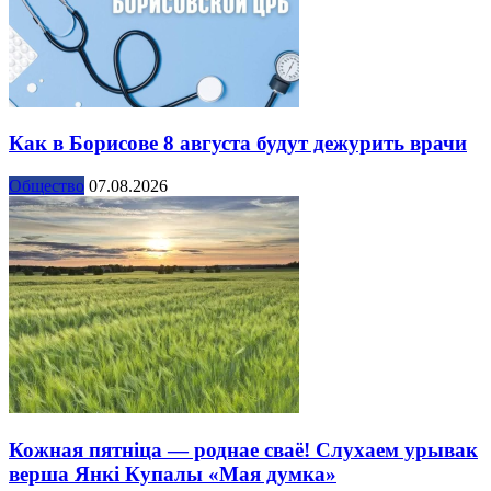
Как в Борисове 8 августа будут дежурить врачи
Общество
07.08.2026
Кожная пятніца — роднае сваё! Слухаем урывак
верша Янкі Купалы «Мая думка»