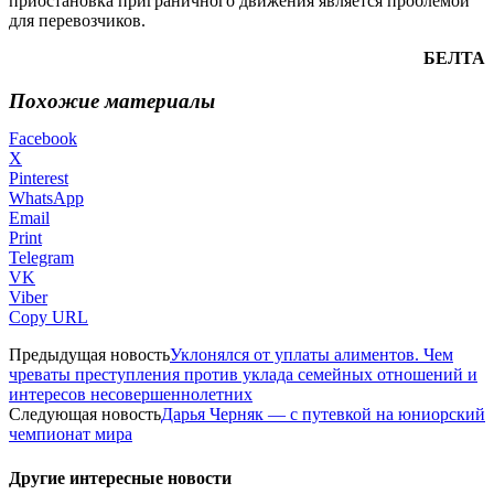
приостановка приграничного движения является проблемой
для перевозчиков.
БЕЛТА
Похожие материалы
Facebook
X
Pinterest
WhatsApp
Email
Print
Telegram
VK
Viber
Copy URL
Предыдущая новость
Уклонялся от уплаты алиментов. Чем
чреваты преступления против уклада семейных отношений и
интересов несовершеннолетних
Следующая новость
Дарья Черняк — с путевкой на юниорский
чемпионат мира
Другие интересные новости