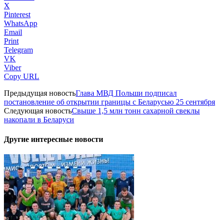
X
Pinterest
WhatsApp
Email
Print
Telegram
VK
Viber
Copy URL
Предыдущая новость
Глава МВД Польши подписал
постановление об открытии границы с Беларусью 25 сентября
Следующая новость
Свыше 1,5 млн тонн сахарной свеклы
накопали в Беларуси
Другие интересные новости