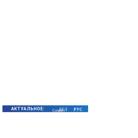
АКТУАЛЬНОЕ:
Секрет
семейного
счастья
золотых