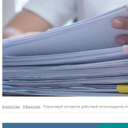
Адзiнства
Общество
Пошаговый алгоритм действий плательщиков п