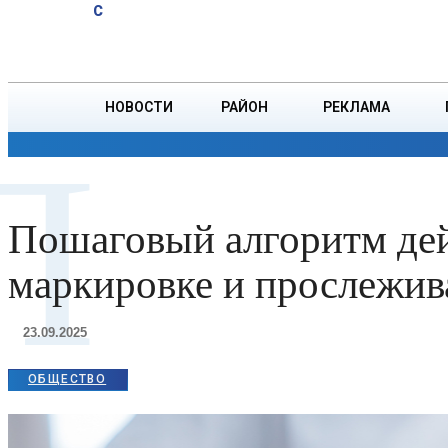
A
18.8
C
юбиляров
Пятница, 7 августа
БОРИСОВ
Ветровых
НОВОСТИ
РАЙОН
РЕКЛАМА
П
ОБЩЕСТВО
ПРОИСШЕСТВИЯ
ПРЕЗИДЕНТ
Пошаговый алгоритм дей
маркировке и прослежив
23.09.2025
ОБЩЕСТВО