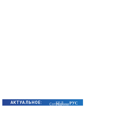
АКТУАЛЬНОЕ:
Сотрудники
БЭП Минщины
предотвратили
хищение сотен