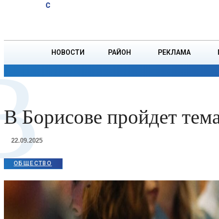
A
22.8
C
тонн зерна
Пятница, 7 августа
БОРИСОВ
НОВОСТИ
РАЙОН
РЕКЛАМА
В
ОБЩЕСТВО
ПРОИСШЕСТВИЯ
ПРЕЗИДЕНТ
В Борисове пройдет тем
22.09.2025
ОБЩЕСТВО