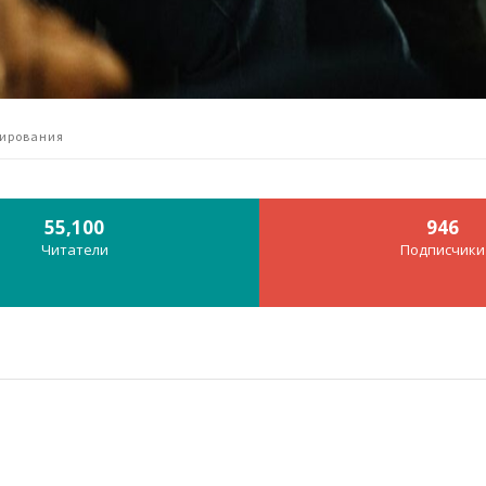
мирования
55,100
946
Читатели
Подписчики