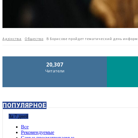
Адзiнства
Общество
В Борисове пройдет тематический день инфор
20,307
Читатели
ПОПУЛЯРНОЕ
За 7 дней
Все
Рекомендуемые
Самые просматриваемые