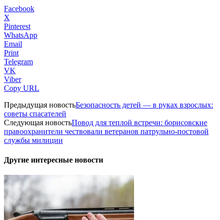
Facebook
X
Pinterest
WhatsApp
Email
Print
Telegram
VK
Viber
Copy URL
Предыдущая новость
Безопасность детей — в руках взрослых:
советы спасателей
Следующая новость
Повод для теплой встречи: борисовские
правоохранители чествовали ветеранов патрульно-постовой
службы милиции
Другие интересные новости