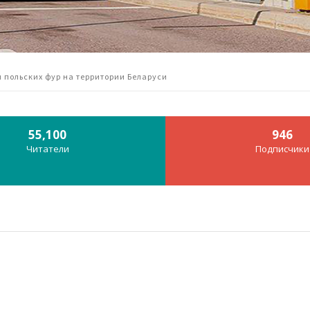
 польских фур на территории Беларуси
55,100
946
Читатели
Подписчики