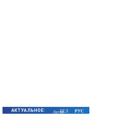
АКТУАЛЬНОЕ:
Летне-
осенний
сезон
охоты на