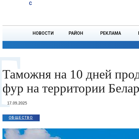
A
14.7
C
пернатую
Суббота, 8 августа
БОРИСОВ
дичь
открылся
в
НОВОСТИ
РАЙОН
РЕКЛАМА
Беларуси
Т
ОБЩЕСТВО
ПРОИСШЕСТВИЯ
ПРЕЗИДЕНТ
Таможня на 10 дней про
фур на территории Бела
17.09.2025
ОБЩЕСТВО