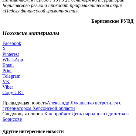
Борисовского региона проходит профилактическая акция
«Неделя финансовой грамотности».
Борисовское РУВД
Похожие материалы
Facebook
X
Pinterest
WhatsApp
Email
Print
Telegram
VK
Viber
Copy URL
Предыдущая новость
Александр Лукашенко встретился с
губернатором Херсонской области
Следующая новость
Как пройдет День народного единства в
Борисове
Другие интересные новости