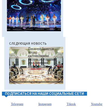
посетил финал ХIV
Национального
конкурса красоты
«Мисс Беларусь —
2025»
СЛЕДУЮЩАЯ НОВОСТЬ
Президент Беларуси
вручил
государственные
награды заслуженным
представителям
различных сфер
ПОДПИСАТЬСЯ НА НАШИ СОЦИАЛЬНЫЕ СЕТИ
Telegram
Instagram
Tiktok
Youtube