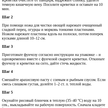
Креветки очистите от панциря, надрежьте спинку, удалите
темную кишечную вену. Посолите креветки и оставьте на 10
мин.
Шаг 2
При помощи ножа для чистки овощей нарежьте очищенный
сладкий перец, огурцы и морковь тонкими пластинами.
Ножом нарежьте пластины вдоль на полоски, потом поперек
кусками длиной 10–12 см.
Шаг 3
Приготовьте фунчозу согласно инструкции на упаковке – и
одновременно вместе с фунчозой сварите креветки. Откиньте
фунчозу и креветки на сито, дайте стечь жидкости.
Шаг 4
Смешайте арахисовую пасту с соевым и рыбным соусом. Если
смесь слишком густая, долейте 1–2 ст. л. теплой воды.
Шаг 5
Окунайте рисовый блинчик в теплую (35–40 °С) воду на 10
сек., выкладывайте на рабочую поверхность. Сначала кладите