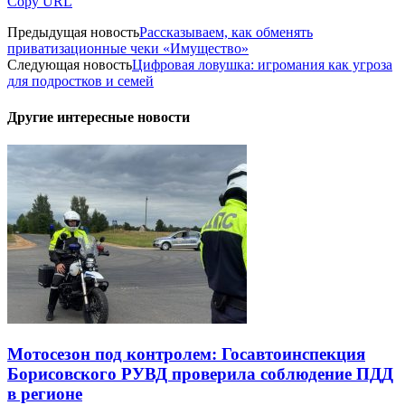
Copy URL
Предыдущая новость
Рассказываем, как обменять
приватизационные чеки «Имущество»
Следующая новость
Цифровая ловушка: игромания как угроза
для подростков и семей
Другие интересные новости
Мотосезон под контролем: Госавтоинспекция
Борисовского РУВД проверила соблюдение ПДД
в регионе