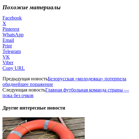
Похожие материалы
Facebook
X
Pinterest
WhatsApp
Email
Print
Telegram
VK
Viber
Copy URL
Предыдущая новость
Белорусская «молодежка» потерпела
обиднейшее поражение
Следующая новость
Главная футбольная команда страны —
пока без очков
Другие интересные новости