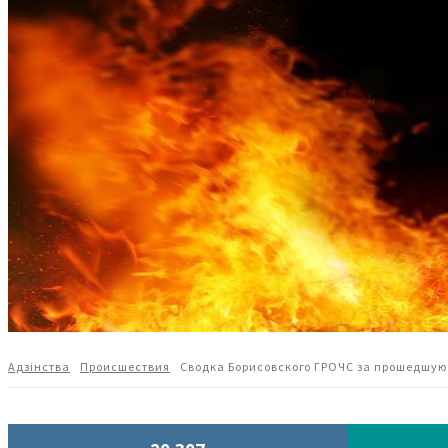
Адзiнства
Происшествия
Сводка Борисовского ГРОЧС за прошедшую