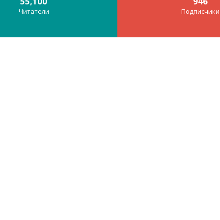
55,100
946
Читатели
Подписчики