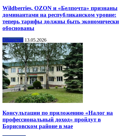
Wildberries, OZON и «Белпочта» признаны
доминантами на республиканском уровне:
теперь тарифы должны быть экономически
обоснованы
Общество
13.05.2026
Консультации по приложению «Налог на
профессиональный доход» пройдут в
Борисовском районе в мае