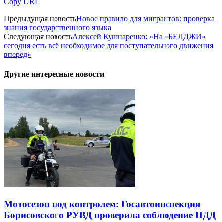
Copy URL
Предыдущая новость
Новое правило для мигрантов: проверка
знания государственного языка
Следующая новость
Алексей Кушнаренко: «На «БЕЛДЖИ»
сегодня есть всё необходимое для поступательного движения
вперед»
Другие интересные новости
Мотосезон под контролем: Госавтоинспекция
Борисовского РУВД проверила соблюдение ПДД