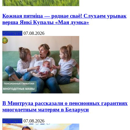
Кожная пятніца — роднае сваё! Слухаем урывак
верша Янкі Купалы «Мая думка»
Общество
07.08.2026
В Минтруда рассказали о пенсионных гарантиях
многодетным матерям в Беларуси
Общество
07.08.2026