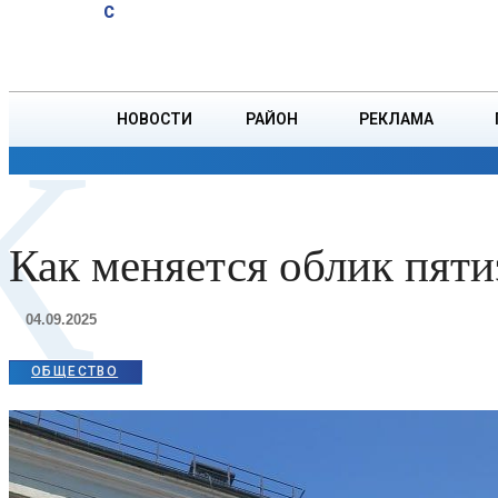
A
16.2
C
РУВД проверила
Суббота, 8 августа
БОРИСОВ
соблюдение ПДД
в регионе
НОВОСТИ
РАЙОН
РЕКЛАМА
К
ОБЩЕСТВО
ПРОИСШЕСТВИЯ
ПРЕЗИДЕНТ
Как меняется облик пяти
04.09.2025
ОБЩЕСТВО