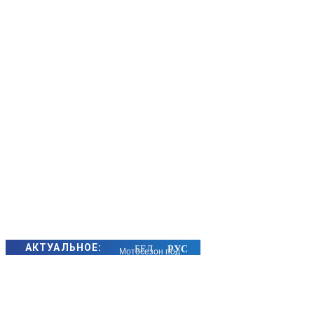
АКТУАЛЬНОЕ:
Мотосезон под
контролем:
Госавтоинспекция
Борисовского