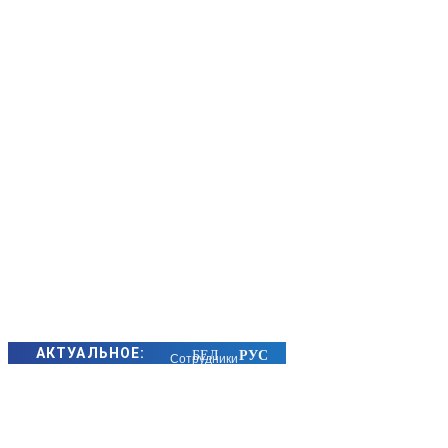
АКТУАЛЬНОЕ:
Сотрудники
БЭП Минщины
предотвратили
хищение сотен