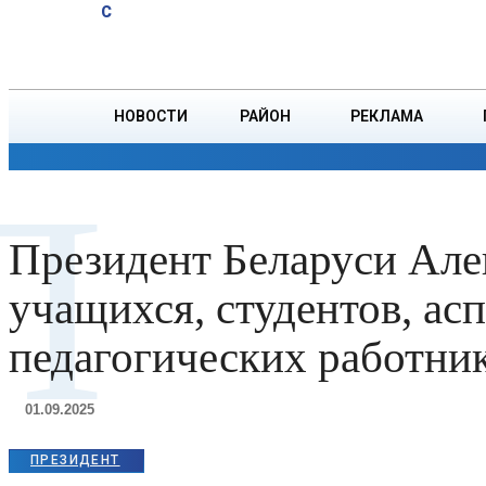
A
22.8
C
тонн зерна
Пятница, 7 августа
БОРИСОВ
НОВОСТИ
РАЙОН
РЕКЛАМА
ОБЩЕСТВО
ПРОИСШЕСТВИЯ
ПРЕЗИДЕНТ
П
Президент Беларуси Але
учащихся, студентов, ас
педагогических работни
01.09.2025
ПРЕЗИДЕНТ