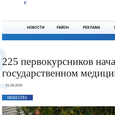
A
20.1
C
Витебске суд
Суббота, 8 августа
БОРИСОВ
вынес
приговор
должностному
НОВОСТИ
РАЙОН
РЕКЛАМА
лицу
2
ОБЩЕСТВО
ПРОИСШЕСТВИЯ
ПРЕЗИДЕНТ
225 первокурсников нач
государственном медици
01.09.2025
ОБЩЕСТВО