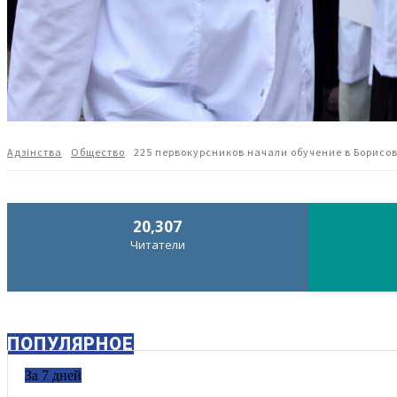
Адзiнства
Общество
225 первокурсников начали обучение в Борис
20,307
Читатели
ПОПУЛЯРНОЕ
За 7 дней