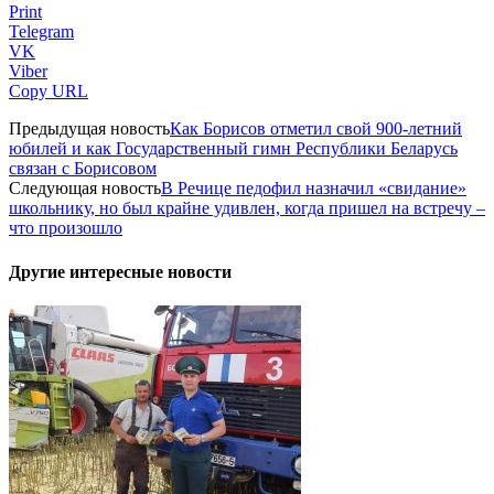
Print
Telegram
VK
Viber
Copy URL
Предыдущая новость
Как Борисов отметил свой 900-летний
юбилей и как Государственный гимн Республики Беларусь
связан с Борисовом
Следующая новость
В Речице педофил назначил «свидание»
школьнику, но был крайне удивлен, когда пришел на встречу –
что произошло
Другие интересные новости