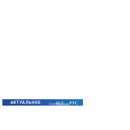
АКТУАЛЬНОЕ:
Сотрудники
БЭП Минщины
предотвратили
хищение сотен