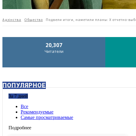
Адзiнства
Общество
Подвели итоги, наметили планы: X отчетно-вы
20,307
Читатели
ПОПУЛЯРНОЕ
За 7 дней
Все
Рекомендуемые
Самые просматриваемые
Подробнее