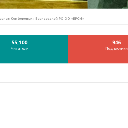
борная Конференция Борисовской РО ОО «БРСМ»
55,100
946
Читатели
Подписчики