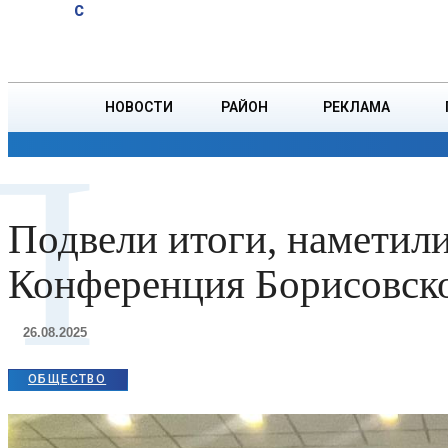
A
21
C
тонн зерна
Пятница, 7 августа
БОРИСОВ
НОВОСТИ
РАЙОН
РЕКЛАМА
П
ОБЩЕСТВО
ПРОИСШЕСТВИЯ
ПРЕЗИДЕНТ
Подвели итоги, наметил
Конференция Борисовс
26.08.2025
ОБЩЕСТВО