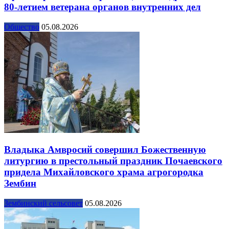
80-летием ветерана органов внутренних дел
Общество
05.08.2026
Владыка Амвросий совершил Божественную
литургию в престольный праздник Почаевского
придела Михайловского храма агрогородка
Зембин
Зембинский сельсовет
05.08.2026