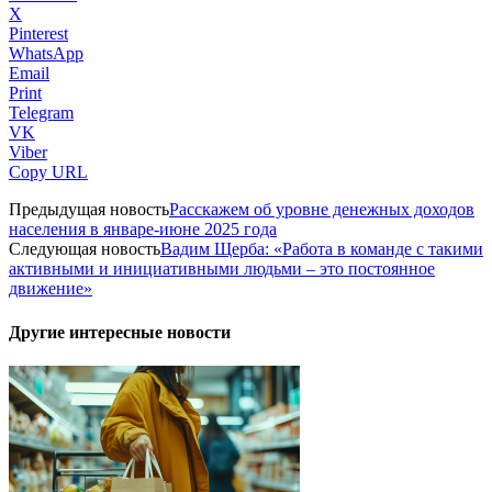
X
Pinterest
WhatsApp
Email
Print
Telegram
VK
Viber
Copy URL
Предыдущая новость
Расскажем об уровне денежных доходов
населения в январе-июне 2025 года
Следующая новость
Вадим Щерба: «Работа в команде с такими
активными и инициативными людьми – это постоянное
движение»
Другие интересные новости