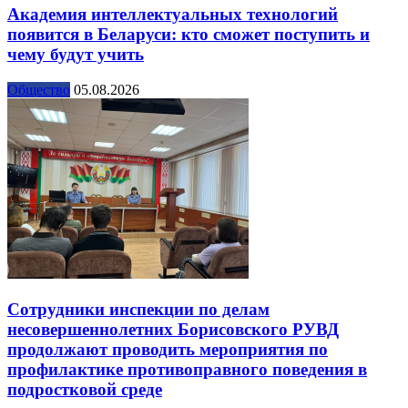
Академия интеллектуальных технологий
появится в Беларуси: кто сможет поступить и
чему будут учить
Общество
05.08.2026
Сотрудники инспекции по делам
несовершеннолетних Борисовского РУВД
продолжают проводить мероприятия по
профилактике противоправного поведения в
подростковой среде